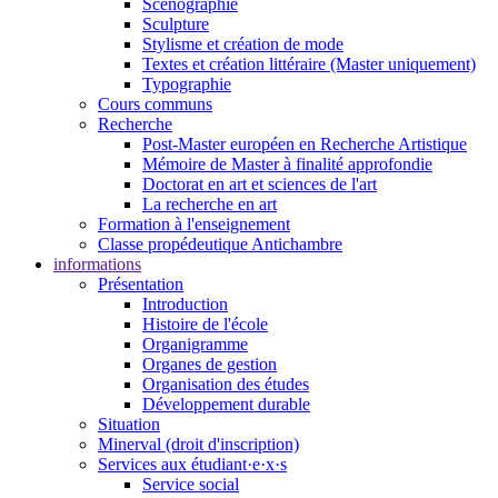
Scénographie
Sculpture
Stylisme et création de mode
Textes et création littéraire (Master uniquement)
Typographie
Cours communs
Recherche
Post-Master européen en Recherche Artistique
Mémoire de Master à finalité approfondie
Doctorat en art et sciences de l'art
La recherche en art
Formation à l'enseignement
Classe propédeutique Antichambre
informations
Présentation
Introduction
Histoire de l'école
Organigramme
Organes de gestion
Organisation des études
Développement durable
Situation
Minerval (droit d'inscription)
Services aux étudiant·e·x·s
Service social