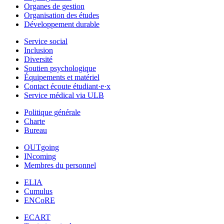
Organes de gestion
Organisation des études
Développement durable
Service social
Inclusion
Diversité
Soutien psychologique
Équipements et matériel
Contact écoute étudiant·e·x
Service médical via ULB
Politique générale
Charte
Bureau
OUTgoing
INcoming
Membres du personnel
ELIA
Cumulus
ENCoRE
ECART