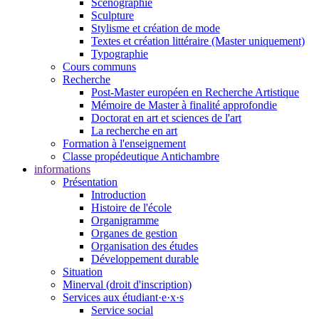
Scénographie
Sculpture
Stylisme et création de mode
Textes et création littéraire (Master uniquement)
Typographie
Cours communs
Recherche
Post-Master européen en Recherche Artistique
Mémoire de Master à finalité approfondie
Doctorat en art et sciences de l'art
La recherche en art
Formation à l'enseignement
Classe propédeutique Antichambre
informations
Présentation
Introduction
Histoire de l'école
Organigramme
Organes de gestion
Organisation des études
Développement durable
Situation
Minerval (droit d'inscription)
Services aux étudiant·e·x·s
Service social