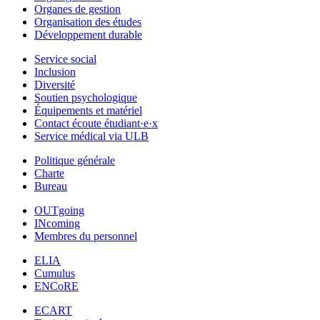
Organes de gestion
Organisation des études
Développement durable
Service social
Inclusion
Diversité
Soutien psychologique
Équipements et matériel
Contact écoute étudiant·e·x
Service médical via ULB
Politique générale
Charte
Bureau
OUTgoing
INcoming
Membres du personnel
ELIA
Cumulus
ENCoRE
ECART