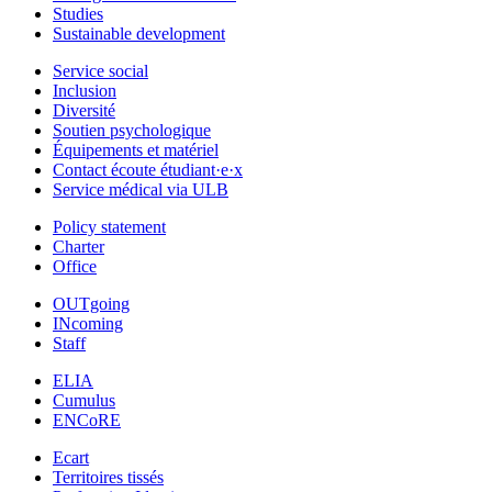
Studies
Sustainable development
Service social
Inclusion
Diversité
Soutien psychologique
Équipements et matériel
Contact écoute étudiant·e·x
Service médical via ULB
Policy statement
Charter
Office
OUTgoing
INcoming
Staff
ELIA
Cumulus
ENCoRE
Ecart
Territoires tissés