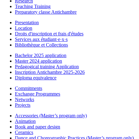
Research
Teaching Training
Preparatory classe Antichambre
Presentation
Location
Droits d'inscription et frais d'études
Services aux étudiant·e·x·s
Bibliothèque et Collections
Bachelor 2025 application
Master 2024 application
Pedagogical training Application
Inscription Antichambre 2025-2026
Diploma equivalence
Commitments
Exchange Programmes
Networks
Projects
Accessories (Master’s program only)
Animation
Book and paper design
Ceramics
Dance and Choreographic Practices (Master’s program only)