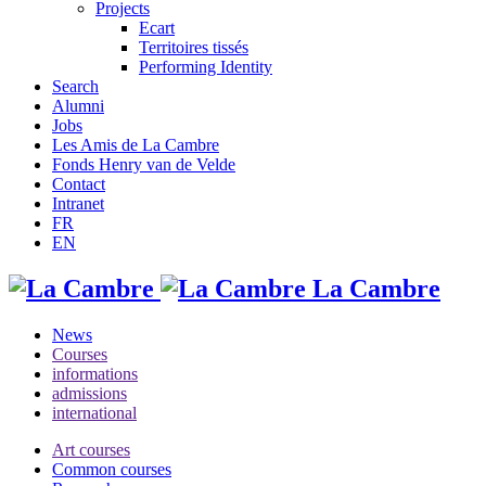
Projects
Ecart
Territoires tissés
Performing Identity
Search
Alumni
Jobs
Les Amis de La Cambre
Fonds Henry van de Velde
Contact
Intranet
FR
EN
La Cambre
News
Courses
informations
admissions
international
Art courses
Common courses