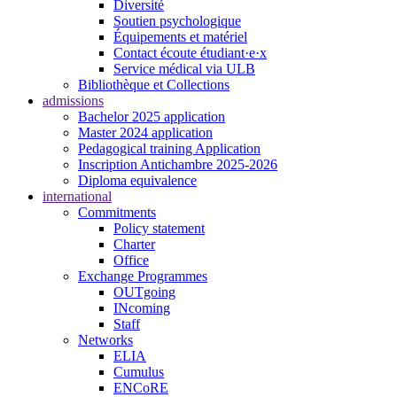
Diversité
Soutien psychologique
Équipements et matériel
Contact écoute étudiant·e·x
Service médical via ULB
Bibliothèque et Collections
admissions
Bachelor 2025 application
Master 2024 application
Pedagogical training Application
Inscription Antichambre 2025-2026
Diploma equivalence
international
Commitments
Policy statement
Charter
Office
Exchange Programmes
OUTgoing
INcoming
Staff
Networks
ELIA
Cumulus
ENCoRE