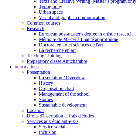
Texts and Creative Writing (Master’s program only
Typography
Urban space
Visual and graphic communication
Common courses
Research
European post-master's degree in artistic research
Mémoire de Master à finalité approfondie
Doctorat en art et sciences de l'art
La recherche en art
Teaching Training
Preparatory classe Antichambre
informations
Presentation
Presentation / Overview
History
Organisation chart
Management of the school
Studies
Sustainable development
Location
Droits d'inscription et frais d'études
Services aux étudiant·e·x·s
Service social
Inclusion