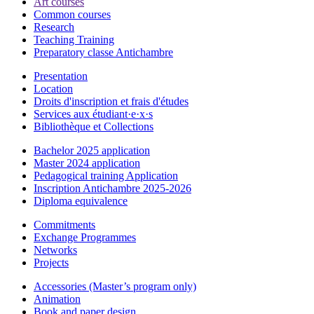
Art courses
Common courses
Research
Teaching Training
Preparatory classe Antichambre
Presentation
Location
Droits d'inscription et frais d'études
Services aux étudiant·e·x·s
Bibliothèque et Collections
Bachelor 2025 application
Master 2024 application
Pedagogical training Application
Inscription Antichambre 2025-2026
Diploma equivalence
Commitments
Exchange Programmes
Networks
Projects
Accessories (Master’s program only)
Animation
Book and paper design