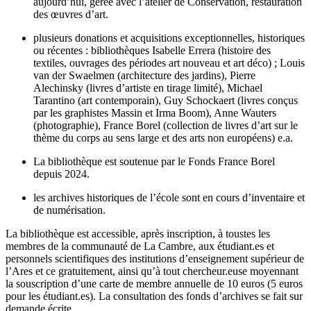
aujourd’hui, gérée avec l’atelier de Conservation, restauration
des œuvres d’art.
plusieurs donations et acquisitions exceptionnelles, historiques
ou récentes : bibliothèques Isabelle Errera (histoire des
textiles, ouvrages des périodes art nouveau et art déco) ; Louis
van der Swaelmen (architecture des jardins), Pierre
Alechinsky (livres d’artiste en tirage limité), Michael
Tarantino (art contemporain), Guy Schockaert (livres conçus
par les graphistes Massin et Irma Boom), Anne Wauters
(photographie), France Borel (collection de livres d’art sur le
thème du corps au sens large et des arts non européens) e.a.
La bibliothèque est soutenue par le Fonds France Borel
depuis 2024.
les archives historiques de l’école sont en cours d’inventaire et
de numérisation.
La bibliothèque est accessible, après inscription, à toustes les
membres de la communauté de La Cambre, aux étudiant.es et
personnels scientifiques des institutions d’enseignement supérieur de
l’Ares et ce gratuitement, ainsi qu’à tout chercheur.euse moyennant
la souscription d’une carte de membre annuelle de 10 euros (5 euros
pour les étudiant.es). La consultation des fonds d’archives se fait sur
demande écrite.