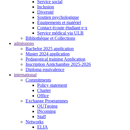
Service social
Inclusion
Diversité
Soutien psychologique
Équipements et matériel
Contact écoute étudiant·e·x
Service médical via ULB
Bibliothèque et Collections
admissions
Bachelor 2025 application
Master 2024 application
Pedagogical training Application
Inscription Antichambre 2025-2026
Diploma equivalence
international
Commitments
Policy statement
Charter
Office
Exchange Programmes
OUTgoing
INcoming
Staff
Networks
ELIA