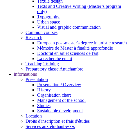
Textile design
Texts and Creative Writing (Master’s program
only)
Typography
Urban space
Visual and graphic communication
Common courses
Research
European post-master's degree in artistic research
Mémoire de Master à finalité approfondie
Doctorat en art et sciences de l'art
La recherche en art
Teaching Training
Preparatory classe Antichambre
informations
Presentation
Presentation / Overview
History
Organisation chart
Management of the school
Studies
Sustainable development
Location
Droits d'inscription et frais d'études
Services aux étudiant·e·x·s