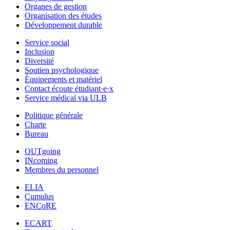
Organes de gestion
Organisation des études
Développement durable
Service social
Inclusion
Diversité
Soutien psychologique
Équipements et matériel
Contact écoute étudiant·e·x
Service médical via ULB
Politique générale
Charte
Bureau
OUTgoing
INcoming
Membres du personnel
ELIA
Cumulus
ENCoRE
ECART