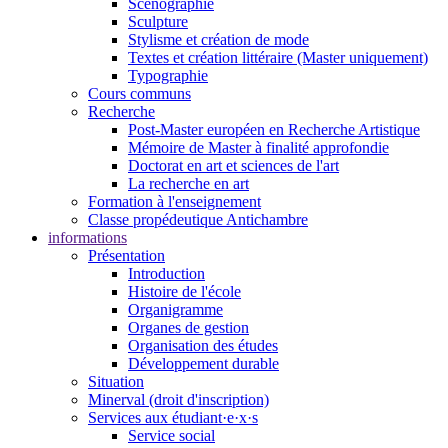
Scénographie
Sculpture
Stylisme et création de mode
Textes et création littéraire (Master uniquement)
Typographie
Cours communs
Recherche
Post-Master européen en Recherche Artistique
Mémoire de Master à finalité approfondie
Doctorat en art et sciences de l'art
La recherche en art
Formation à l'enseignement
Classe propédeutique Antichambre
informations
Présentation
Introduction
Histoire de l'école
Organigramme
Organes de gestion
Organisation des études
Développement durable
Situation
Minerval (droit d'inscription)
Services aux étudiant·e·x·s
Service social