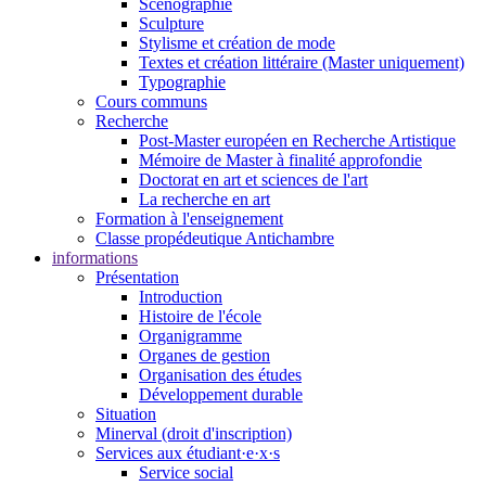
Scénographie
Sculpture
Stylisme et création de mode
Textes et création littéraire (Master uniquement)
Typographie
Cours communs
Recherche
Post-Master européen en Recherche Artistique
Mémoire de Master à finalité approfondie
Doctorat en art et sciences de l'art
La recherche en art
Formation à l'enseignement
Classe propédeutique Antichambre
informations
Présentation
Introduction
Histoire de l'école
Organigramme
Organes de gestion
Organisation des études
Développement durable
Situation
Minerval (droit d'inscription)
Services aux étudiant·e·x·s
Service social