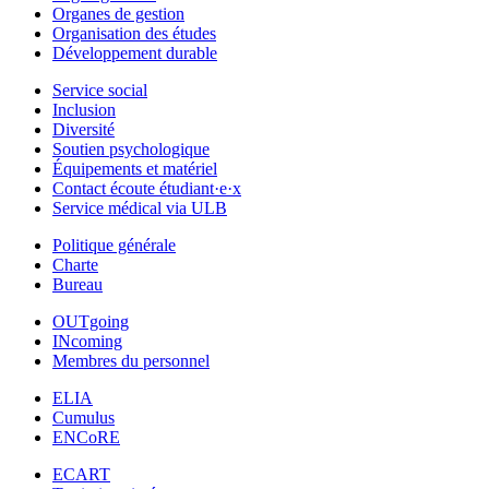
Organes de gestion
Organisation des études
Développement durable
Service social
Inclusion
Diversité
Soutien psychologique
Équipements et matériel
Contact écoute étudiant·e·x
Service médical via ULB
Politique générale
Charte
Bureau
OUTgoing
INcoming
Membres du personnel
ELIA
Cumulus
ENCoRE
ECART