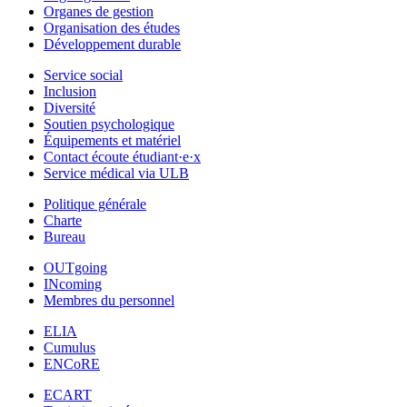
Organes de gestion
Organisation des études
Développement durable
Service social
Inclusion
Diversité
Soutien psychologique
Équipements et matériel
Contact écoute étudiant·e·x
Service médical via ULB
Politique générale
Charte
Bureau
OUTgoing
INcoming
Membres du personnel
ELIA
Cumulus
ENCoRE
ECART