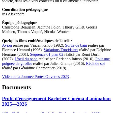
société, dans les divers contextes où il est amené à intervenir.
Coordination pédagogique
Iris Alexandre
Équipe pédagogique
Christophe Beaujean, Jacinthe Folon, Thierry Gillet, Georis
Mathieu, Thomas Vaquié, Nicolas Wouters
Quelques films emblématiques de l'atelier
Avion
réalisé par Vincent Gilot (1982),
Sortie de bain
réalisé par
Florence Henrard (1996),
Variations Trucidaires
réalisé par Delphine
Hermans (2001),
Séquence 01 plan 02
réalisé par Rémi Durin
(2007),
L'oeil du paon
réalisé par Gerlando Infuso (2010),
Pour une
poignée de girolles
réalisé par Julien Grande (2016),
Récit de soi
réalisé par Géraldine Charpentier (2018).
Vidéo de la Journée Portes Ouvertes 2023
Documents
Profil d'enseignement Bachelier Cinéma d'animation
2025—2026