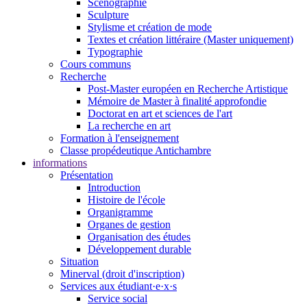
Scénographie
Sculpture
Stylisme et création de mode
Textes et création littéraire (Master uniquement)
Typographie
Cours communs
Recherche
Post-Master européen en Recherche Artistique
Mémoire de Master à finalité approfondie
Doctorat en art et sciences de l'art
La recherche en art
Formation à l'enseignement
Classe propédeutique Antichambre
informations
Présentation
Introduction
Histoire de l'école
Organigramme
Organes de gestion
Organisation des études
Développement durable
Situation
Minerval (droit d'inscription)
Services aux étudiant·e·x·s
Service social