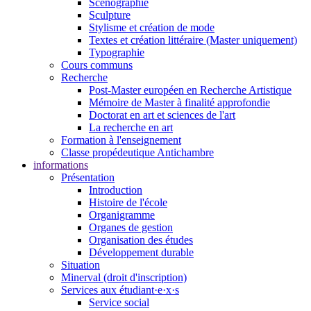
Scénographie
Sculpture
Stylisme et création de mode
Textes et création littéraire (Master uniquement)
Typographie
Cours communs
Recherche
Post-Master européen en Recherche Artistique
Mémoire de Master à finalité approfondie
Doctorat en art et sciences de l'art
La recherche en art
Formation à l'enseignement
Classe propédeutique Antichambre
informations
Présentation
Introduction
Histoire de l'école
Organigramme
Organes de gestion
Organisation des études
Développement durable
Situation
Minerval (droit d'inscription)
Services aux étudiant·e·x·s
Service social