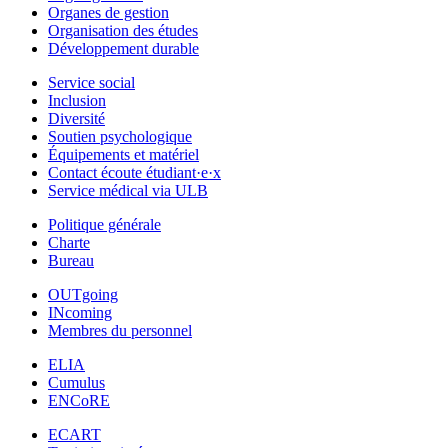
Organes de gestion
Organisation des études
Développement durable
Service social
Inclusion
Diversité
Soutien psychologique
Équipements et matériel
Contact écoute étudiant·e·x
Service médical via ULB
Politique générale
Charte
Bureau
OUTgoing
INcoming
Membres du personnel
ELIA
Cumulus
ENCoRE
ECART