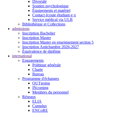
Diversité
Soutien psychologique
Équipements et matériel
Contact écoute étudiant·e·x
Service médical via ULB
Bibliothèque et Collections
admissions
Inscription Bachelier
Inscription Master
Inscription Master en enseignement section 5
Inscription Antichambre 2026-2027
Équivalence de diplôme
international
Engagements
Politique générale
Charte
Bureau
Programme d'échanges
OUTgoing
INcoming
Membres du personnel
Réseaux
ELIA
Cumulus
ENCoRE