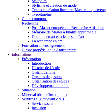
Sculpture
Stylisme et création de mode
Textes et création littéraire (Master uniquement)
Typographie
Cours communs
Recherche
Post-Master européen en Recherche Artistique
Mémoire de Master à finalité approfondie
Doctorat en art et sciences de l'art
La recherche en art
Formation à l'enseignement
Classe propédeutique Antichambre
informations
Présentation
Introduction
Histoire de l'école
Organigramme
Organes de gestion
Organisation des études
Développement durable
Situation
Minerval (droit d'inscription)
Services aux étudiant·e·x·s
Service social
Inclusion