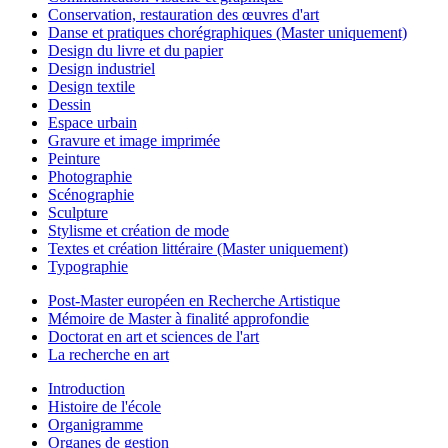
Conservation, restauration des œuvres d'art
Danse et pratiques chorégraphiques (Master uniquement)
Design du livre et du papier
Design industriel
Design textile
Dessin
Espace urbain
Gravure et image imprimée
Peinture
Photographie
Scénographie
Sculpture
Stylisme et création de mode
Textes et création littéraire (Master uniquement)
Typographie
Post-Master européen en Recherche Artistique
Mémoire de Master à finalité approfondie
Doctorat en art et sciences de l'art
La recherche en art
Introduction
Histoire de l'école
Organigramme
Organes de gestion