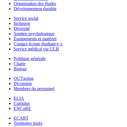
Organisation des études
Développement durable
Service social
Inclusion
Diversité
Soutien psychologique
Équipements et matériel
Contact écoute étudiant·e·x
Service médical via ULB
Politique générale
Charte
Bureau
OUTgoing
INcoming
Membres du personnel
ELIA
Cumulus
ENCoRE
ECART
Territoires tissés