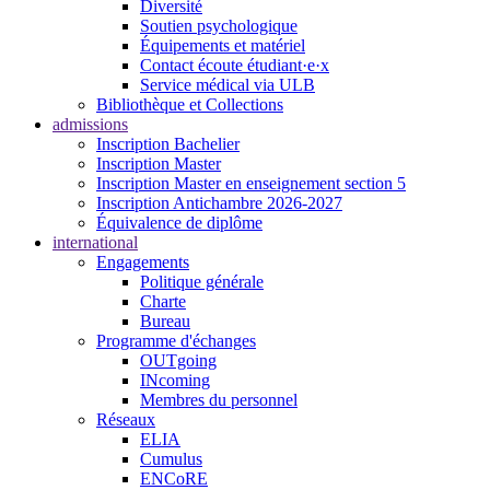
Diversité
Soutien psychologique
Équipements et matériel
Contact écoute étudiant·e·x
Service médical via ULB
Bibliothèque et Collections
admissions
Inscription Bachelier
Inscription Master
Inscription Master en enseignement section 5
Inscription Antichambre 2026-2027
Équivalence de diplôme
international
Engagements
Politique générale
Charte
Bureau
Programme d'échanges
OUTgoing
INcoming
Membres du personnel
Réseaux
ELIA
Cumulus
ENCoRE