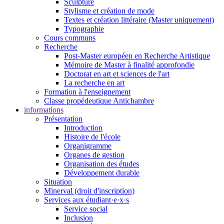
Sculpture
Stylisme et création de mode
Textes et création littéraire (Master uniquement)
Typographie
Cours communs
Recherche
Post-Master européen en Recherche Artistique
Mémoire de Master à finalité approfondie
Doctorat en art et sciences de l'art
La recherche en art
Formation à l'enseignement
Classe propédeutique Antichambre
informations
Présentation
Introduction
Histoire de l'école
Organigramme
Organes de gestion
Organisation des études
Développement durable
Situation
Minerval (droit d'inscription)
Services aux étudiant·e·x·s
Service social
Inclusion