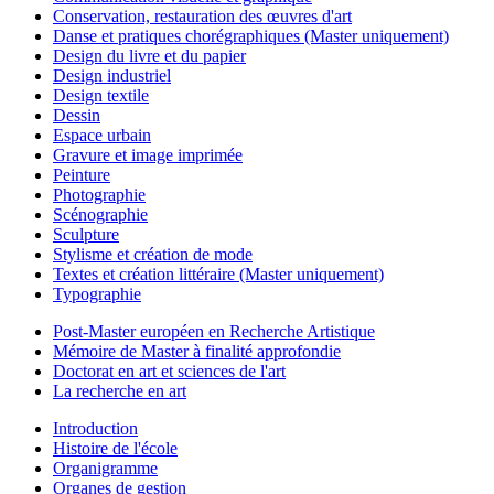
Conservation, restauration des œuvres d'art
Danse et pratiques chorégraphiques (Master uniquement)
Design du livre et du papier
Design industriel
Design textile
Dessin
Espace urbain
Gravure et image imprimée
Peinture
Photographie
Scénographie
Sculpture
Stylisme et création de mode
Textes et création littéraire (Master uniquement)
Typographie
Post-Master européen en Recherche Artistique
Mémoire de Master à finalité approfondie
Doctorat en art et sciences de l'art
La recherche en art
Introduction
Histoire de l'école
Organigramme
Organes de gestion