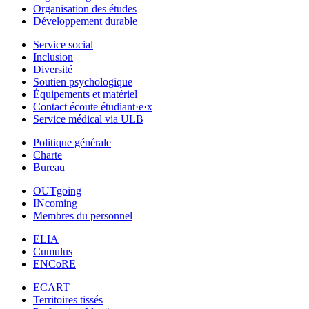
Organisation des études
Développement durable
Service social
Inclusion
Diversité
Soutien psychologique
Équipements et matériel
Contact écoute étudiant·e·x
Service médical via ULB
Politique générale
Charte
Bureau
OUTgoing
INcoming
Membres du personnel
ELIA
Cumulus
ENCoRE
ECART
Territoires tissés