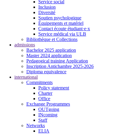
Service social
Inclusion
Diversité
Soutien psychologique
Équipements et matériel
Contact écoute étudiant·e·x
Service médical via ULB
Bibliothèque et Collections
admissions
Bachelor 2025 application
Master 2024 application
Pedagogical training Application
Inscription Antichambre 2025-2026
Diploma equivalence
international
Commitments
Policy statement
Charter
Office
Exchange Programmes
OUTgoing
INcoming
Staff
Networks
ELIA