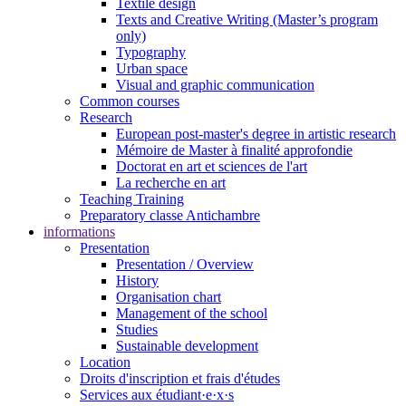
Textile design
Texts and Creative Writing (Master’s program
only)
Typography
Urban space
Visual and graphic communication
Common courses
Research
European post-master's degree in artistic research
Mémoire de Master à finalité approfondie
Doctorat en art et sciences de l'art
La recherche en art
Teaching Training
Preparatory classe Antichambre
informations
Presentation
Presentation / Overview
History
Organisation chart
Management of the school
Studies
Sustainable development
Location
Droits d'inscription et frais d'études
Services aux étudiant·e·x·s