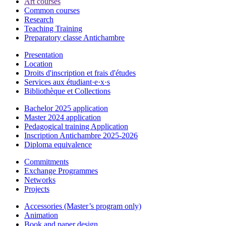
Art courses
Common courses
Research
Teaching Training
Preparatory classe Antichambre
Presentation
Location
Droits d'inscription et frais d'études
Services aux étudiant·e·x·s
Bibliothèque et Collections
Bachelor 2025 application
Master 2024 application
Pedagogical training Application
Inscription Antichambre 2025-2026
Diploma equivalence
Commitments
Exchange Programmes
Networks
Projects
Accessories (Master’s program only)
Animation
Book and paper design