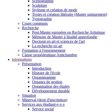
Scénographie
Sculpture
Stylisme et création de mode
Textes et création littéraire (Master uniquement)
Typographie
Cours communs
Recherche
Post-Master européen en Recherche Artistique
Mémoire de Master à finalité approfondie
Doctorat en art et sciences de l'art
La recherche en art
Formation à l'enseignement
Classe propédeutique Antichambre
informations
Présentation
Introduction
Histoire de l'école
Organigramme
Organes de gestion
Organisation des études
Développement durable
Situation
Minerval (droit d'inscription)
Services aux étudiant·e·x·s
Service social