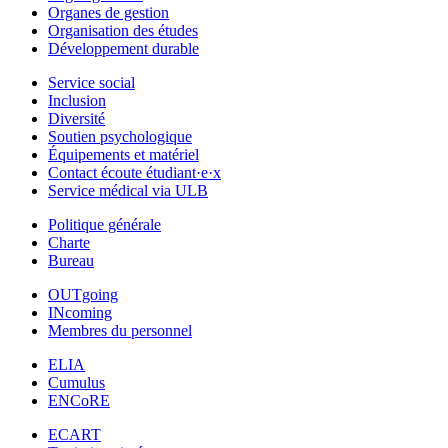
Organes de gestion
Organisation des études
Développement durable
Service social
Inclusion
Diversité
Soutien psychologique
Équipements et matériel
Contact écoute étudiant·e·x
Service médical via ULB
Politique générale
Charte
Bureau
OUTgoing
INcoming
Membres du personnel
ELIA
Cumulus
ENCoRE
ECART