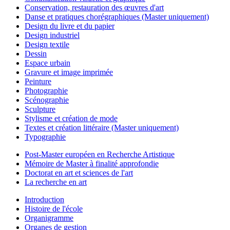
Conservation, restauration des œuvres d'art
Danse et pratiques chorégraphiques (Master uniquement)
Design du livre et du papier
Design industriel
Design textile
Dessin
Espace urbain
Gravure et image imprimée
Peinture
Photographie
Scénographie
Sculpture
Stylisme et création de mode
Textes et création littéraire (Master uniquement)
Typographie
Post-Master européen en Recherche Artistique
Mémoire de Master à finalité approfondie
Doctorat en art et sciences de l'art
La recherche en art
Introduction
Histoire de l'école
Organigramme
Organes de gestion