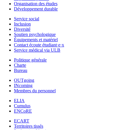
Organisation des études
Développement durable
Service social
Inclusion
Diversité
Soutien psychologique
Équipements et matériel
Contact écoute étudiant·e·x
Service médical via ULB
Politique générale
Charte
Bureau
OUTgoing
INcoming
Membres du personnel
ELIA
Cumulus
ENCoRE
ECART
Territoires tissés