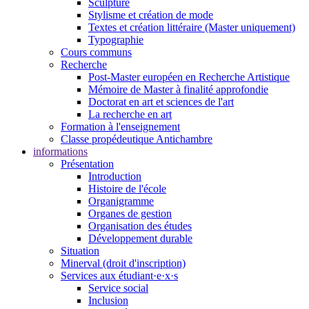
Sculpture
Stylisme et création de mode
Textes et création littéraire (Master uniquement)
Typographie
Cours communs
Recherche
Post-Master européen en Recherche Artistique
Mémoire de Master à finalité approfondie
Doctorat en art et sciences de l'art
La recherche en art
Formation à l'enseignement
Classe propédeutique Antichambre
informations
Présentation
Introduction
Histoire de l'école
Organigramme
Organes de gestion
Organisation des études
Développement durable
Situation
Minerval (droit d'inscription)
Services aux étudiant·e·x·s
Service social
Inclusion