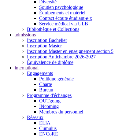
Diversité
Soutien psychologique
Équipements et matériel
Contact écoute étudiant·e·x
Service médical via ULB
Bibliothèque et Collections
admissions
Inscription Bachelier
Inscription Master
Inscription Master en enseignement section 5
Inscription Antichambre 2026-2027
Équivalence de diplôme
international
Engagements
Politique générale
Charte
Bureau
Programme d'échanges
OUTgoing
INcoming
Membres du personnel
Réseaux
ELIA
Cumulus
ENCoRE