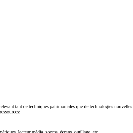
evant tant de techniques patrimoniales que de technologies nouvelles - 
ressources:
mériques, lecteur média, zooms, écrans, outillage, etc.