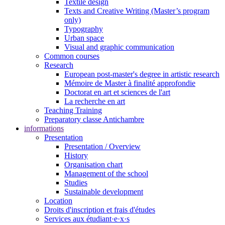
Textile design
Texts and Creative Writing (Master’s program
only)
Typography
Urban space
Visual and graphic communication
Common courses
Research
European post-master's degree in artistic research
Mémoire de Master à finalité approfondie
Doctorat en art et sciences de l'art
La recherche en art
Teaching Training
Preparatory classe Antichambre
informations
Presentation
Presentation / Overview
History
Organisation chart
Management of the school
Studies
Sustainable development
Location
Droits d'inscription et frais d'études
Services aux étudiant·e·x·s