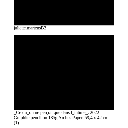
juliette.martensB3
_Ce qu_on ne perçoit que dans l_intime_, 2022
Graphite pencil on 185g Arches Paper. 59,4 x 42 cm
(1)