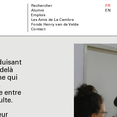
Rechercher
FR
Alumni
EN
Emplois
Les Amis de La Cambre
Fonds Henry van de Velde
Contact
duisant
-delà
me qui
,
e entre
ulte.
eur