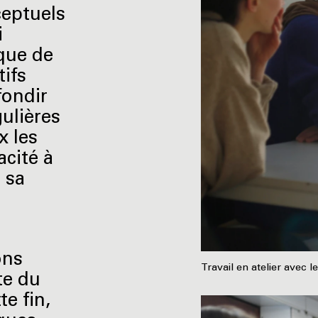
ceptuels
i
ique de
tifs
fondir
gulières
x les
acité à
 sa
ons
Travail en atelier avec
te du
te fin,