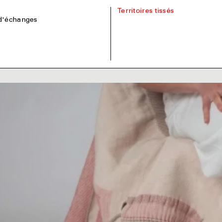
s
Territoires tissés
d'échanges