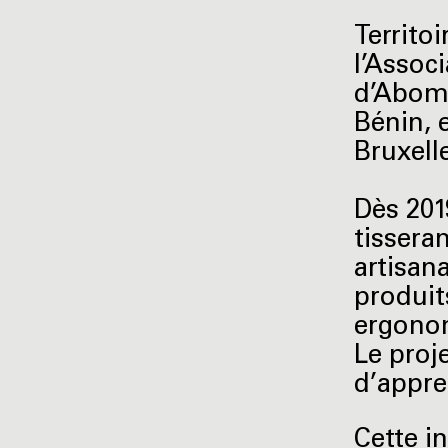
Territoi
l’Assoc
d’Abome
Bénin, 
Bruxell
Dès 201
tissera
artisana
produit
ergono
Le proj
d’appre
Cette i