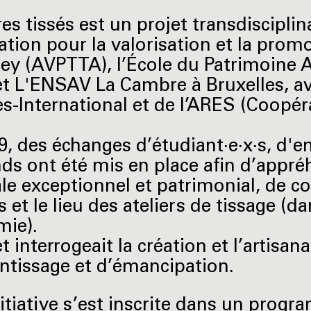
res tissés est un projet transdisciplin
iation pour la valorisation et la prom
y (AVPTTA), l’École du Patrimoine Af
et L'ENSAV La Cambre à Bruxelles, av
es-International et de l’ARES (Coopé
9, des échanges d’étudiant·e·x·s, d'en
nds ont été mis en place afin d’appr
le exceptionnel et patrimonial, de con
s et le lieu des ateliers de tissage (
mie).
et interrogeait la création et l’artisa
ntissage et d’émancipation.
nitiative s’est inscrite dans un prog