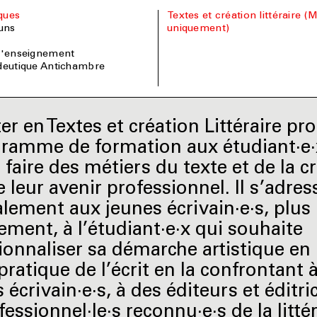
iques
Textes et création littéraire (Master
uns
uniquement)
 l'enseignement
édeutique Antichambre
er en Textes et création Littéraire pr
ramme de formation aux étudiant·e·
 faire des métiers du texte et de la c
re leur avenir professionnel. Il s’adres
alement aux jeunes écrivain·e·s, plus
ement, à l’étudiant·e·x qui souhaite
ionnaliser sa démarche artistique en 
pratique de l’écrit en la confrontant 
 écrivain·e·s, à des éditeurs et éditri
essionnel·le·s reconnu·e·s de la litté