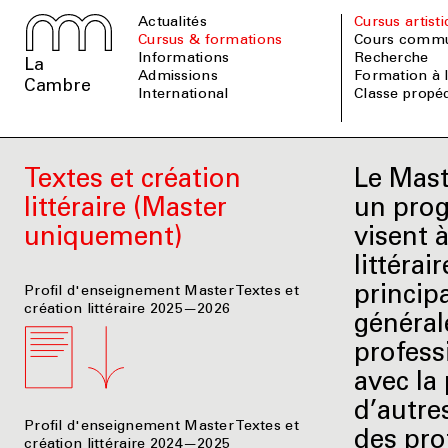
Actualités
Cursus artist
Cursus & formations
Cours comm
informations
Recherche
La
admissions
Formation à
Cambre
international
Classe prop
Textes et création
Le Mast
littéraire (Master
un prog
uniquement)
visent à
littérai
princip
Profil d'enseignement Master Textes et
création littéraire 2025—2026
général
profess
avec la 
d’autres
Profil d'enseignement Master Textes et
des prof
création littéraire 2024—2025