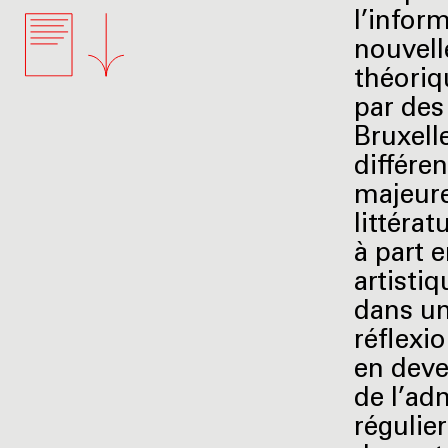
l’infor
nouvell
théoriq
par des
Bruxelle
différe
majeure
littéra
à part 
artisti
dans un
réflexi
en deve
de l’ad
régulie