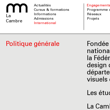
Actualités
Engagement
Cursus & formations
Programme 
informations
Réseaux
La
admissions
Projets
Cambre
international
Politique générale
Fondée 
nationa
la Fédér
design 
départe
visuels 
Les étu
La Camb