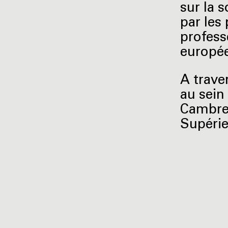
sur la s
par les
profess
europé
A trave
au sein 
Cambre 
Supérie