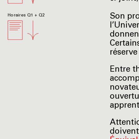
Son pro
Horaires Q1 + Q2
l’Univer
donnent
Certain
réserve 
Entre t
accompa
novateu
ouvertu
apprent
Attenti
doivent