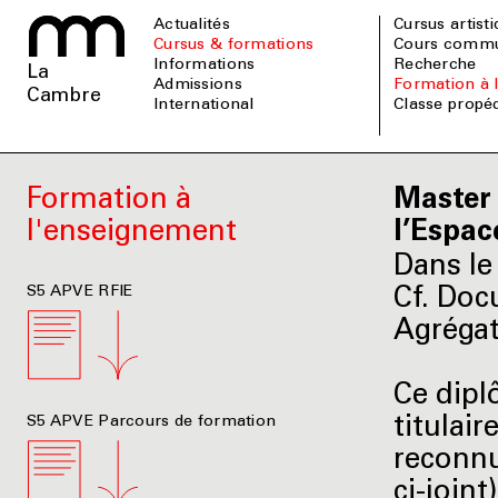
Actualités
Cursus artist
Cursus & formations
Cours comm
informations
Recherche
La
admissions
Formation à
Cambre
international
Classe prop
Formation à
Master 
l'enseignement
l’Espac
Dans le
S5 APVE RFIE
Cf. Doc
Agrégat
Ce dipl
S5 APVE Parcours de formation
titulair
reconnu
ci-joint)