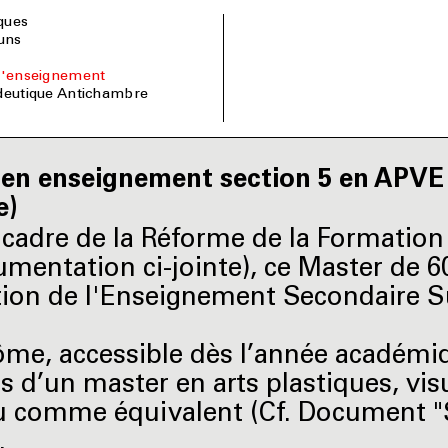
iques
uns
 l'enseignement
édeutique Antichambre
en enseignement section 5 en APVE (
e)
 cadre de la Réforme de la Formation I
umentation ci-jointe), ce Master de 6
ion de l'Enseignement Secondaire Su
ôme, accessible dès l’année académi
es d’un master en arts plastiques, vis
 comme équivalent (Cf. Document "S
.