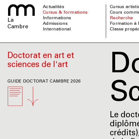
Actualités
Cursus artist
Cursus & formations
Cours comm
informations
Recherche
La
admissions
Formation à
Cambre
international
Classe prop
Do
Doctorat en art et
sciences de l'art
GUIDE DOCTORAT CAMBRE 2026
Sc
Le docto
diplômé
crédits