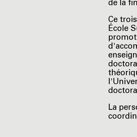
de la fi
Ce troi
École S
promotr
d'accom
enseign
doctora
théoriq
l'Unive
doctora
La pers
coordin