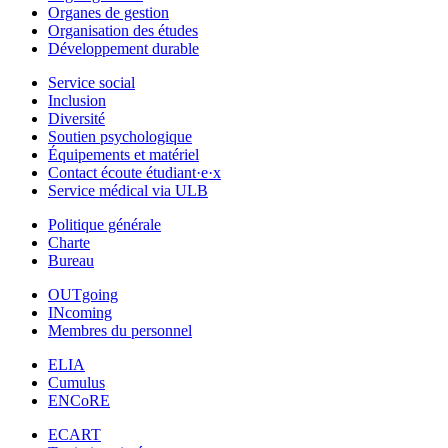
Organes de gestion
Organisation des études
Développement durable
Service social
Inclusion
Diversité
Soutien psychologique
Équipements et matériel
Contact écoute étudiant·e·x
Service médical via ULB
Politique générale
Charte
Bureau
OUTgoing
INcoming
Membres du personnel
ELIA
Cumulus
ENCoRE
ECART