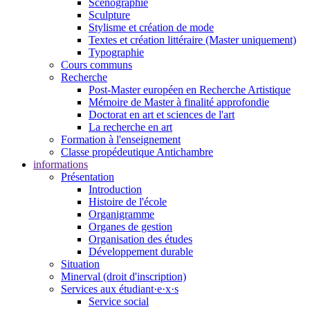
Scénographie
Sculpture
Stylisme et création de mode
Textes et création littéraire (Master uniquement)
Typographie
Cours communs
Recherche
Post-Master européen en Recherche Artistique
Mémoire de Master à finalité approfondie
Doctorat en art et sciences de l'art
La recherche en art
Formation à l'enseignement
Classe propédeutique Antichambre
informations
Présentation
Introduction
Histoire de l'école
Organigramme
Organes de gestion
Organisation des études
Développement durable
Situation
Minerval (droit d'inscription)
Services aux étudiant·e·x·s
Service social