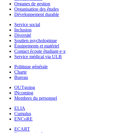
Organes de gestion
Organisation des études
Développement durable
Service social
Inclusion
Diversité
Soutien psychologique
Équipements et matériel
Contact écoute étudiant·e·x
Service médical via ULB
Politique générale
Charte
Bureau
OUTgoing
INcoming
Membres du personnel
ELIA
Cumulus
ENCoRE
ECART