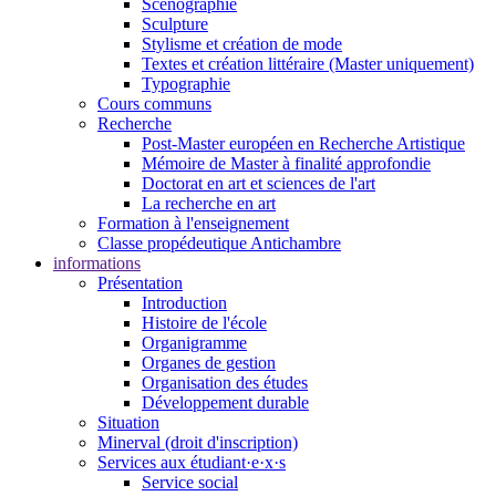
Scénographie
Sculpture
Stylisme et création de mode
Textes et création littéraire (Master uniquement)
Typographie
Cours communs
Recherche
Post-Master européen en Recherche Artistique
Mémoire de Master à finalité approfondie
Doctorat en art et sciences de l'art
La recherche en art
Formation à l'enseignement
Classe propédeutique Antichambre
informations
Présentation
Introduction
Histoire de l'école
Organigramme
Organes de gestion
Organisation des études
Développement durable
Situation
Minerval (droit d'inscription)
Services aux étudiant·e·x·s
Service social