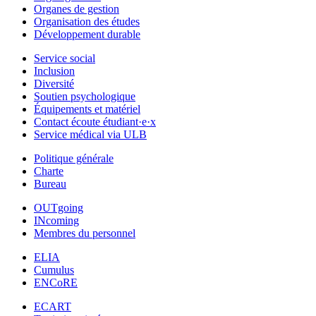
Organes de gestion
Organisation des études
Développement durable
Service social
Inclusion
Diversité
Soutien psychologique
Équipements et matériel
Contact écoute étudiant·e·x
Service médical via ULB
Politique générale
Charte
Bureau
OUTgoing
INcoming
Membres du personnel
ELIA
Cumulus
ENCoRE
ECART