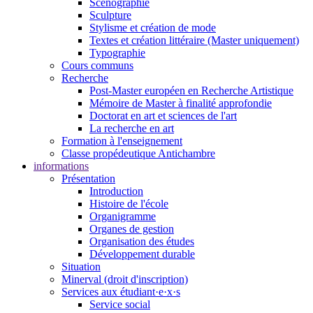
Scénographie
Sculpture
Stylisme et création de mode
Textes et création littéraire (Master uniquement)
Typographie
Cours communs
Recherche
Post-Master européen en Recherche Artistique
Mémoire de Master à finalité approfondie
Doctorat en art et sciences de l'art
La recherche en art
Formation à l'enseignement
Classe propédeutique Antichambre
informations
Présentation
Introduction
Histoire de l'école
Organigramme
Organes de gestion
Organisation des études
Développement durable
Situation
Minerval (droit d'inscription)
Services aux étudiant·e·x·s
Service social