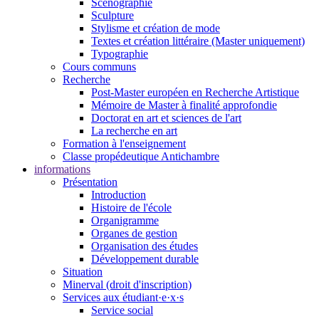
Scénographie
Sculpture
Stylisme et création de mode
Textes et création littéraire (Master uniquement)
Typographie
Cours communs
Recherche
Post-Master européen en Recherche Artistique
Mémoire de Master à finalité approfondie
Doctorat en art et sciences de l'art
La recherche en art
Formation à l'enseignement
Classe propédeutique Antichambre
informations
Présentation
Introduction
Histoire de l'école
Organigramme
Organes de gestion
Organisation des études
Développement durable
Situation
Minerval (droit d'inscription)
Services aux étudiant·e·x·s
Service social