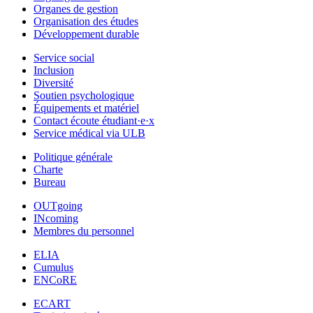
Organes de gestion
Organisation des études
Développement durable
Service social
Inclusion
Diversité
Soutien psychologique
Équipements et matériel
Contact écoute étudiant·e·x
Service médical via ULB
Politique générale
Charte
Bureau
OUTgoing
INcoming
Membres du personnel
ELIA
Cumulus
ENCoRE
ECART