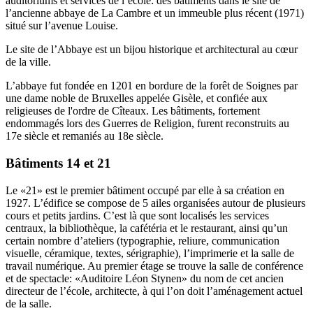
auditoriums et services de l’école: des bâtiments dans le site de
l’ancienne abbaye de La Cambre et un immeuble plus récent (1971)
situé sur l’avenue Louise.
Le site de l’Abbaye est un bijou historique et architectural au cœur
de la ville.
L’abbaye fut fondée en 1201 en bordure de la forêt de Soignes par
une dame noble de Bruxelles appelée Gisèle, et confiée aux
religieuses de l'ordre de Cîteaux. Les bâtiments, fortement
endommagés lors des Guerres de Religion, furent reconstruits au
17e siècle et remaniés au 18e siècle.
Bâtiments 14 et 21
Le «21» est le premier bâtiment occupé par elle à sa création en
1927. L’édifice se compose de 5 ailes organisées autour de plusieurs
cours et petits jardins. C’est là que sont localisés les services
centraux, la bibliothèque, la cafétéria et le restaurant, ainsi qu’un
certain nombre d’ateliers (typographie, reliure, communication
visuelle, céramique, textes, sérigraphie), l’imprimerie et la salle de
travail numérique. Au premier étage se trouve la salle de conférence
et de spectacle: «Auditoire Léon Stynen» du nom de cet ancien
directeur de l’école, architecte, à qui l’on doit l’aménagement actuel
de la salle.