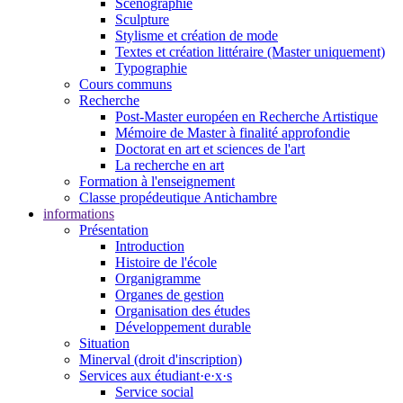
Scénographie
Sculpture
Stylisme et création de mode
Textes et création littéraire (Master uniquement)
Typographie
Cours communs
Recherche
Post-Master européen en Recherche Artistique
Mémoire de Master à finalité approfondie
Doctorat en art et sciences de l'art
La recherche en art
Formation à l'enseignement
Classe propédeutique Antichambre
informations
Présentation
Introduction
Histoire de l'école
Organigramme
Organes de gestion
Organisation des études
Développement durable
Situation
Minerval (droit d'inscription)
Services aux étudiant·e·x·s
Service social