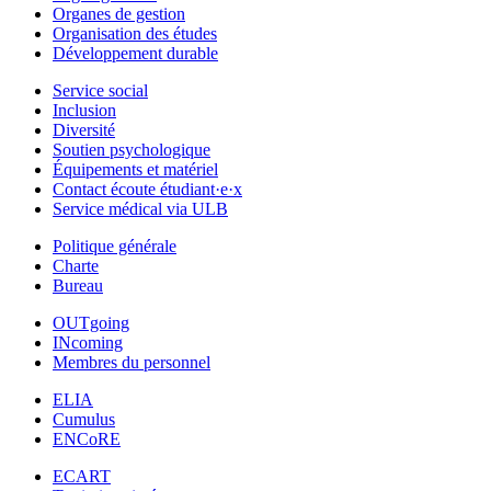
Organes de gestion
Organisation des études
Développement durable
Service social
Inclusion
Diversité
Soutien psychologique
Équipements et matériel
Contact écoute étudiant·e·x
Service médical via ULB
Politique générale
Charte
Bureau
OUTgoing
INcoming
Membres du personnel
ELIA
Cumulus
ENCoRE
ECART