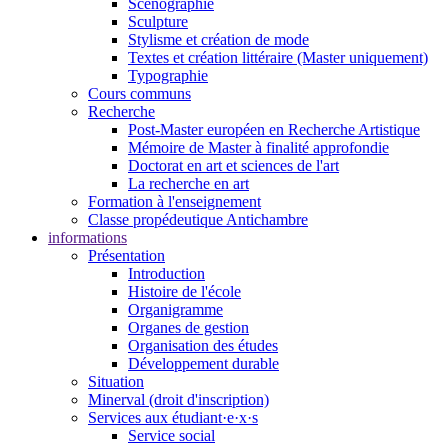
Scénographie
Sculpture
Stylisme et création de mode
Textes et création littéraire (Master uniquement)
Typographie
Cours communs
Recherche
Post-Master européen en Recherche Artistique
Mémoire de Master à finalité approfondie
Doctorat en art et sciences de l'art
La recherche en art
Formation à l'enseignement
Classe propédeutique Antichambre
informations
Présentation
Introduction
Histoire de l'école
Organigramme
Organes de gestion
Organisation des études
Développement durable
Situation
Minerval (droit d'inscription)
Services aux étudiant·e·x·s
Service social