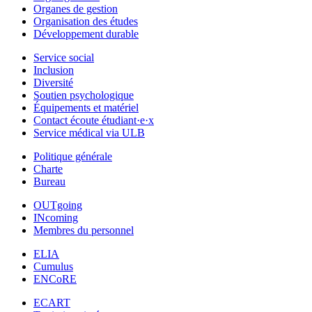
Organes de gestion
Organisation des études
Développement durable
Service social
Inclusion
Diversité
Soutien psychologique
Équipements et matériel
Contact écoute étudiant·e·x
Service médical via ULB
Politique générale
Charte
Bureau
OUTgoing
INcoming
Membres du personnel
ELIA
Cumulus
ENCoRE
ECART