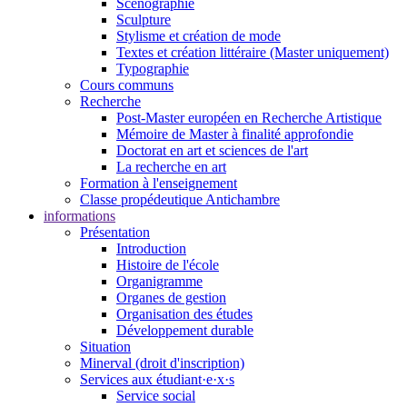
Scénographie
Sculpture
Stylisme et création de mode
Textes et création littéraire (Master uniquement)
Typographie
Cours communs
Recherche
Post-Master européen en Recherche Artistique
Mémoire de Master à finalité approfondie
Doctorat en art et sciences de l'art
La recherche en art
Formation à l'enseignement
Classe propédeutique Antichambre
informations
Présentation
Introduction
Histoire de l'école
Organigramme
Organes de gestion
Organisation des études
Développement durable
Situation
Minerval (droit d'inscription)
Services aux étudiant·e·x·s
Service social