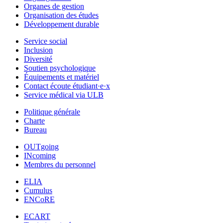
Organes de gestion
Organisation des études
Développement durable
Service social
Inclusion
Diversité
Soutien psychologique
Équipements et matériel
Contact écoute étudiant·e·x
Service médical via ULB
Politique générale
Charte
Bureau
OUTgoing
INcoming
Membres du personnel
ELIA
Cumulus
ENCoRE
ECART