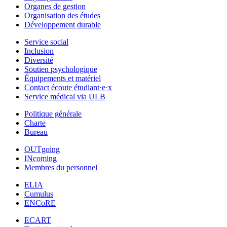
Organes de gestion
Organisation des études
Développement durable
Service social
Inclusion
Diversité
Soutien psychologique
Équipements et matériel
Contact écoute étudiant·e·x
Service médical via ULB
Politique générale
Charte
Bureau
OUTgoing
INcoming
Membres du personnel
ELIA
Cumulus
ENCoRE
ECART