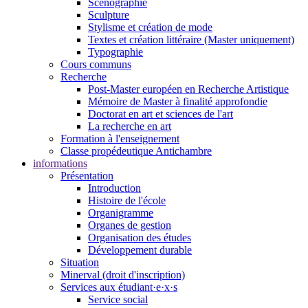
Scénographie
Sculpture
Stylisme et création de mode
Textes et création littéraire (Master uniquement)
Typographie
Cours communs
Recherche
Post-Master européen en Recherche Artistique
Mémoire de Master à finalité approfondie
Doctorat en art et sciences de l'art
La recherche en art
Formation à l'enseignement
Classe propédeutique Antichambre
informations
Présentation
Introduction
Histoire de l'école
Organigramme
Organes de gestion
Organisation des études
Développement durable
Situation
Minerval (droit d'inscription)
Services aux étudiant·e·x·s
Service social