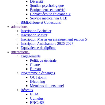
Diversité
Soutien psychologique
Équipements et matériel
Contact écoute étudiant·e·x
Service médical via ULB
Bibliothèque et Collections
admissions
Inscription Bachelier
Inscription Master
Inscription Master en enseignement section 5
Inscription Antichambre 2026-2027
Équivalence de diplôme
international
Engagements
Politique générale
Charte
Bureau
Programme d'échanges
OUTgoing
INcoming
Membres du personnel
Réseaux
ELIA
Cumulus
ENCoRE