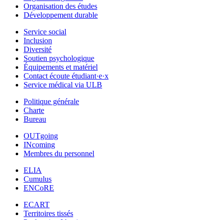
Organisation des études
Développement durable
Service social
Inclusion
Diversité
Soutien psychologique
Équipements et matériel
Contact écoute étudiant·e·x
Service médical via ULB
Politique générale
Charte
Bureau
OUTgoing
INcoming
Membres du personnel
ELIA
Cumulus
ENCoRE
ECART
Territoires tissés