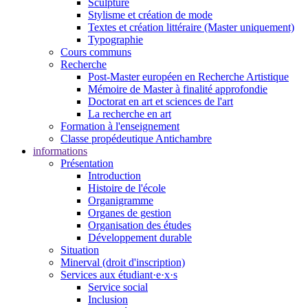
Sculpture
Stylisme et création de mode
Textes et création littéraire (Master uniquement)
Typographie
Cours communs
Recherche
Post-Master européen en Recherche Artistique
Mémoire de Master à finalité approfondie
Doctorat en art et sciences de l'art
La recherche en art
Formation à l'enseignement
Classe propédeutique Antichambre
informations
Présentation
Introduction
Histoire de l'école
Organigramme
Organes de gestion
Organisation des études
Développement durable
Situation
Minerval (droit d'inscription)
Services aux étudiant·e·x·s
Service social
Inclusion