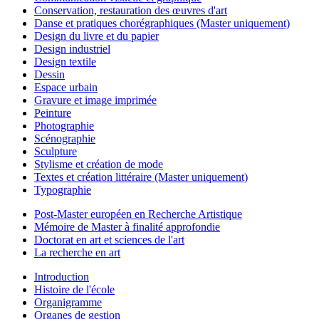
Conservation, restauration des œuvres d'art
Danse et pratiques chorégraphiques (Master uniquement)
Design du livre et du papier
Design industriel
Design textile
Dessin
Espace urbain
Gravure et image imprimée
Peinture
Photographie
Scénographie
Sculpture
Stylisme et création de mode
Textes et création littéraire (Master uniquement)
Typographie
Post-Master européen en Recherche Artistique
Mémoire de Master à finalité approfondie
Doctorat en art et sciences de l'art
La recherche en art
Introduction
Histoire de l'école
Organigramme
Organes de gestion