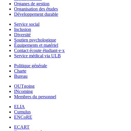
Organes de gestion
Organisation des études
Développement durable
Service social
Inclusion
Diversité
Soutien psychologique
Équipements et matériel
Contact écoute étudiant·e·x
Service médical via ULB
Politique générale
Charte
Bureau
OUTgoing
INcoming
Membres du personnel
ELIA
Cumulus
ENCoRE
ECART