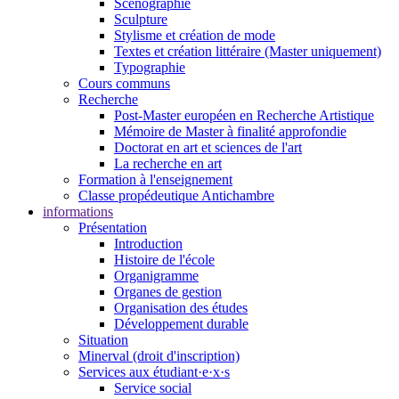
Scénographie
Sculpture
Stylisme et création de mode
Textes et création littéraire (Master uniquement)
Typographie
Cours communs
Recherche
Post-Master européen en Recherche Artistique
Mémoire de Master à finalité approfondie
Doctorat en art et sciences de l'art
La recherche en art
Formation à l'enseignement
Classe propédeutique Antichambre
informations
Présentation
Introduction
Histoire de l'école
Organigramme
Organes de gestion
Organisation des études
Développement durable
Situation
Minerval (droit d'inscription)
Services aux étudiant·e·x·s
Service social