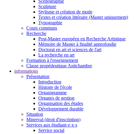
Scénographie
Sculpture
Stylisme et création de mode
Textes et création littéraire (Master uniquement)
Typographie
Cours communs
Recherche
Post-Master européen en Recherche Artistique
Mémoire de Master à finalité approfondie
Doctorat en art et sciences de l'art
La recherche en art
Formation à l'enseignement
Classe propédeutique Antichambre
informations
Présentation
Introduction
Histoire de l'école
Organigramme
Organes de gestion
Organisation des études
Développement durable
Situation
Minerval (droit d'inscription)
Services aux étudiant·e·x·s
Service social