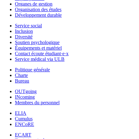
Organes de gestion
Organisation des études
Développement durable
Service social
Inclusion
Diversité
Soutien psychologique
Équipements et matériel
Contact écoute étudiant·e·x
Service médical via ULB
Politique générale
Charte
Bureau
OUTgoing
INcoming
Membres du personnel
ELIA
Cumulus
ENCoRE
ECART