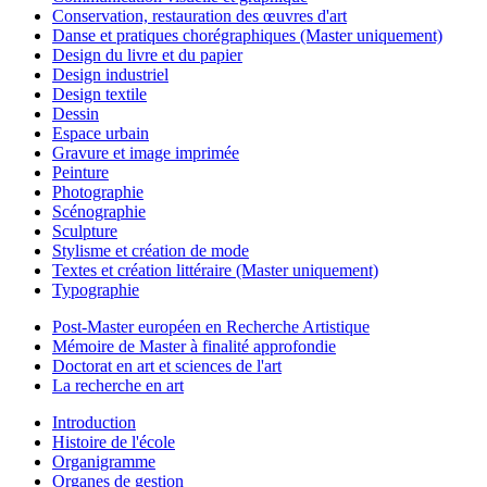
Conservation, restauration des œuvres d'art
Danse et pratiques chorégraphiques (Master uniquement)
Design du livre et du papier
Design industriel
Design textile
Dessin
Espace urbain
Gravure et image imprimée
Peinture
Photographie
Scénographie
Sculpture
Stylisme et création de mode
Textes et création littéraire (Master uniquement)
Typographie
Post-Master européen en Recherche Artistique
Mémoire de Master à finalité approfondie
Doctorat en art et sciences de l'art
La recherche en art
Introduction
Histoire de l'école
Organigramme
Organes de gestion