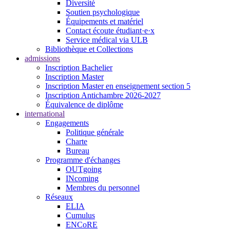
Diversité
Soutien psychologique
Équipements et matériel
Contact écoute étudiant·e·x
Service médical via ULB
Bibliothèque et Collections
admissions
Inscription Bachelier
Inscription Master
Inscription Master en enseignement section 5
Inscription Antichambre 2026-2027
Équivalence de diplôme
international
Engagements
Politique générale
Charte
Bureau
Programme d'échanges
OUTgoing
INcoming
Membres du personnel
Réseaux
ELIA
Cumulus
ENCoRE