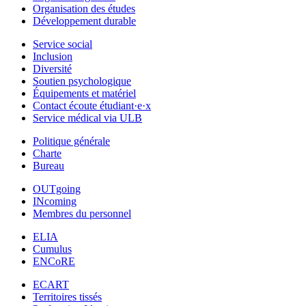
Organisation des études
Développement durable
Service social
Inclusion
Diversité
Soutien psychologique
Équipements et matériel
Contact écoute étudiant·e·x
Service médical via ULB
Politique générale
Charte
Bureau
OUTgoing
INcoming
Membres du personnel
ELIA
Cumulus
ENCoRE
ECART
Territoires tissés