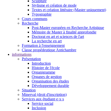
Sculpture
Stylisme et création de mode
Textes et création littéraire (Master uniquement)
Typographie
Cours communs
Recherche
Post-Master européen en Recherche Artistique
Mémoire de Master à finalité approfondie
Doctorat en art et sciences de l'art
La recherche en art
Formation à l'enseignement
Classe propédeutique Antichambre
informations
Présentation
Introduction
Histoire de l'école
Organigramme
Organes de gestion
Organisation des études
Développement durable
Situation
Minerval (droit d'inscription)
Services aux étudiant·e·x·s
Service social
Inclusion