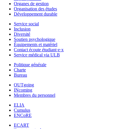
Organes de gestion
Organisation des études
Développement durable
Service social
Inclusion
Diversité
Soutien psychologique
Équipements et matériel
Contact écoute étudiant·e·x
Service médical via ULB
Politique générale
Charte
Bureau
OUTgoing
INcoming
Membres du personnel
ELIA
Cumulus
ENCoRE
ECART