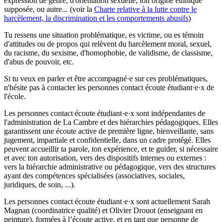
expression de genre, d'orientation sexuelle, ton origine ethnique
supposée, ou autre... (voir la
Charte relative à la lutte contre le
harcèlement, la discrimination et les comportements abusifs
)
Tu ressens une situation problématique, es victime, ou es témoin
d'attitudes ou de propos qui relèvent du harcèlement moral, sexuel,
du racisme, du sexisme, d'homophobie, de validisme, de classisme,
d'abus de pouvoir, etc.
Si tu veux en parler et être accompagné·e sur ces problématiques,
n'hésite pas à contacter les personnes contact écoute étudiant·e·x de
l'école.
Les personnes contact écoute étudiant·e·x sont indépendantes de
l'administration de La Cambre et des hiérarchies pédagogiques. Elles
garantissent une écoute active de première ligne, bienveillante, sans
jugement, impartiale et confidentielle, dans un cadre protégé. Elles
peuvent accueillir ta parole, ton expérience, et te guider, si nécessaire
et avec ton autorisation, vers des dispositifs internes ou externes :
vers la hiérarchie administrative ou pédagogique, vers des structures
ayant des compétences spécialisées (associatives, sociales,
juridiques, de soin, ...).
Les personnes contact écoute étudiant·e·x sont actuellement Sarah
Magnan (coordinatrice qualité) et Olivier Drouot (enseignant en
peinture), formées à l’écoute active, et en tant que personne de