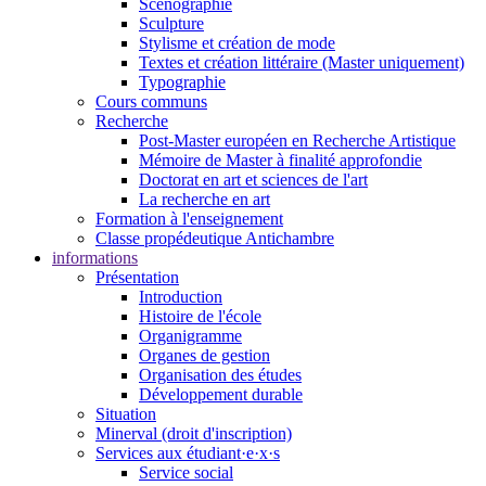
Scénographie
Sculpture
Stylisme et création de mode
Textes et création littéraire (Master uniquement)
Typographie
Cours communs
Recherche
Post-Master européen en Recherche Artistique
Mémoire de Master à finalité approfondie
Doctorat en art et sciences de l'art
La recherche en art
Formation à l'enseignement
Classe propédeutique Antichambre
informations
Présentation
Introduction
Histoire de l'école
Organigramme
Organes de gestion
Organisation des études
Développement durable
Situation
Minerval (droit d'inscription)
Services aux étudiant·e·x·s
Service social