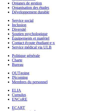
Organes de gestion
Organisation des études
Développement durable
Service social
Inclusion
Diversité
Soutien psychologique
Équipements et matériel
Contact écoute étudiant·e·x
Service médical via ULB
Politique générale
Charte
Bureau
OUTgoing
INcoming
Membres du personnel
ELIA
Cumulus
ENCoRE
ECART