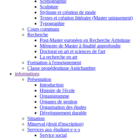
Scénographie
Sculpture
Stylisme et création de mode
Textes et création littéraire (Master uniquement)
Typographie
Cours communs
Recherche
Post-Master européen en Recherche Artistique
Mémoire de Master à finalité approfondie
Doctorat en art et sciences de l'art
La recherche en art
Formation à l'enseignement
Classe propédeutique Antichambre
informations
Présentation
Introduction
Histoire de l'école
Organigramme
Organes de gestion
Organisation des études
Développement durable
Situation
Minerval (droit d'inscription)
Services aux étudiant·e·x·s
Service social