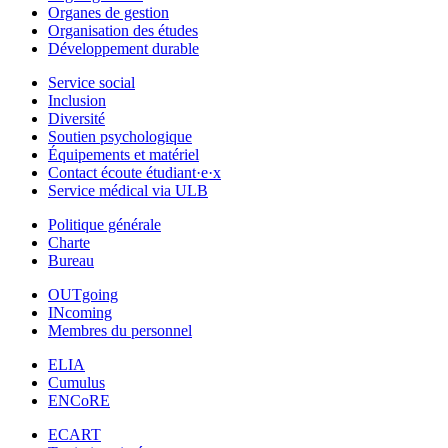
Organes de gestion
Organisation des études
Développement durable
Service social
Inclusion
Diversité
Soutien psychologique
Équipements et matériel
Contact écoute étudiant·e·x
Service médical via ULB
Politique générale
Charte
Bureau
OUTgoing
INcoming
Membres du personnel
ELIA
Cumulus
ENCoRE
ECART