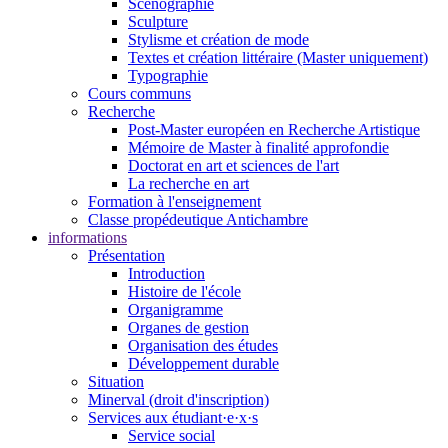
Scénographie
Sculpture
Stylisme et création de mode
Textes et création littéraire (Master uniquement)
Typographie
Cours communs
Recherche
Post-Master européen en Recherche Artistique
Mémoire de Master à finalité approfondie
Doctorat en art et sciences de l'art
La recherche en art
Formation à l'enseignement
Classe propédeutique Antichambre
informations
Présentation
Introduction
Histoire de l'école
Organigramme
Organes de gestion
Organisation des études
Développement durable
Situation
Minerval (droit d'inscription)
Services aux étudiant·e·x·s
Service social