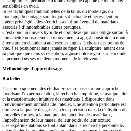
la sculpture est perméable à toute discipline capable de mettre nos
sensibilités en éveil.
Si les techniques traditionnelles de la taille, du modelage, du
moulage, du coulage, sont toujours d’actualité et nécessitent un
intérêt privilégié, elles s’enrichissent d’un éventail de matériaux
associés à d’innombrables autres pratiques.
C’est donc un univers hybride et complexe qui nous oblige surtout à
nous mettre nous-même en mouvement, à agir, à construire, à douter,
à remettre en chantier, à analyser les angles, à choisir des points de
vue, à se positionner sans jamais se figer. La sculpture, autant dans
sa pratique que dans sa réception, aiguise notre regard sur le monde
et permet dans ses meilleurs moments de le réinventer.
Méthodologie d’apprentissage
Bachelier
L’accompagnement des étudiant·e·x·s se base sur une approche
favorisant l’expérimentation, la recherche empirique, la manipulation
et la transformation intuitive des matériaux à disposition dans
l’environnement immédiat de l’atelier. Une attention particulière est
donnée à la qualité des gestes, à leur précision dans la réalisation de
nouvelles formes, à la manipulation attentive des matériaux,
l’appréhension de leur masse, de leur poids, de leur texture.
Ces expérimentations se font autant dans la recherche personnelle,
entamée dès la première année, que dans la réponse à une série de