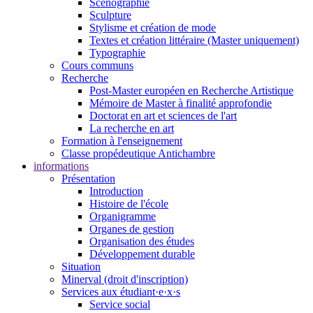
Scénographie
Sculpture
Stylisme et création de mode
Textes et création littéraire (Master uniquement)
Typographie
Cours communs
Recherche
Post-Master européen en Recherche Artistique
Mémoire de Master à finalité approfondie
Doctorat en art et sciences de l'art
La recherche en art
Formation à l'enseignement
Classe propédeutique Antichambre
informations
Présentation
Introduction
Histoire de l'école
Organigramme
Organes de gestion
Organisation des études
Développement durable
Situation
Minerval (droit d'inscription)
Services aux étudiant·e·x·s
Service social