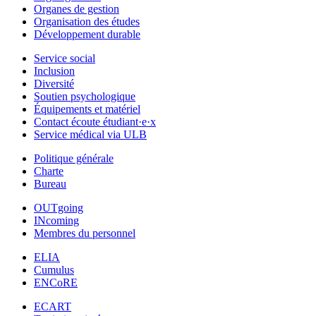
Organes de gestion
Organisation des études
Développement durable
Service social
Inclusion
Diversité
Soutien psychologique
Équipements et matériel
Contact écoute étudiant·e·x
Service médical via ULB
Politique générale
Charte
Bureau
OUTgoing
INcoming
Membres du personnel
ELIA
Cumulus
ENCoRE
ECART