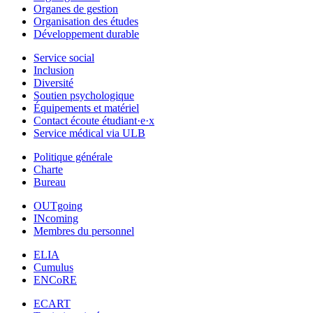
Organes de gestion
Organisation des études
Développement durable
Service social
Inclusion
Diversité
Soutien psychologique
Équipements et matériel
Contact écoute étudiant·e·x
Service médical via ULB
Politique générale
Charte
Bureau
OUTgoing
INcoming
Membres du personnel
ELIA
Cumulus
ENCoRE
ECART