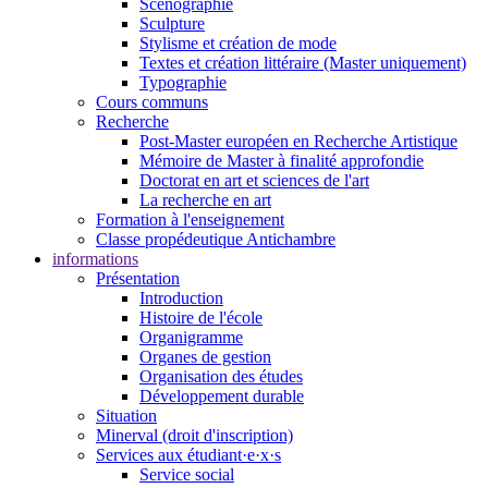
Scénographie
Sculpture
Stylisme et création de mode
Textes et création littéraire (Master uniquement)
Typographie
Cours communs
Recherche
Post-Master européen en Recherche Artistique
Mémoire de Master à finalité approfondie
Doctorat en art et sciences de l'art
La recherche en art
Formation à l'enseignement
Classe propédeutique Antichambre
informations
Présentation
Introduction
Histoire de l'école
Organigramme
Organes de gestion
Organisation des études
Développement durable
Situation
Minerval (droit d'inscription)
Services aux étudiant·e·x·s
Service social