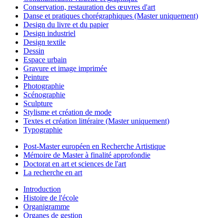
Conservation, restauration des œuvres d'art
Danse et pratiques chorégraphiques (Master uniquement)
Design du livre et du papier
Design industriel
Design textile
Dessin
Espace urbain
Gravure et image imprimée
Peinture
Photographie
Scénographie
Sculpture
Stylisme et création de mode
Textes et création littéraire (Master uniquement)
Typographie
Post-Master européen en Recherche Artistique
Mémoire de Master à finalité approfondie
Doctorat en art et sciences de l'art
La recherche en art
Introduction
Histoire de l'école
Organigramme
Organes de gestion