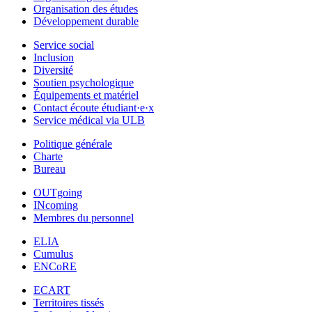
Organisation des études
Développement durable
Service social
Inclusion
Diversité
Soutien psychologique
Équipements et matériel
Contact écoute étudiant·e·x
Service médical via ULB
Politique générale
Charte
Bureau
OUTgoing
INcoming
Membres du personnel
ELIA
Cumulus
ENCoRE
ECART
Territoires tissés