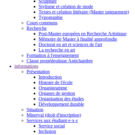
Sculpture
Stylisme et création de mode
Textes et création littéraire (Master uniquement)
Typographie
Cours communs
Recherche
Post-Master européen en Recherche Artistique
Mémoire de Master à finalité approfondie
Doctorat en art et sciences de l'art
La recherche en art
Formation à l'enseignement
Classe propédeutique Antichambre
informations
Présentation
Introduction
Histoire de l'école
Organigramme
Organes de gestion
Organisation des études
Développement durable
Situation
Minerval (droit d'inscription)
Services aux étudiant·e·x·s
Service social
Inclusion