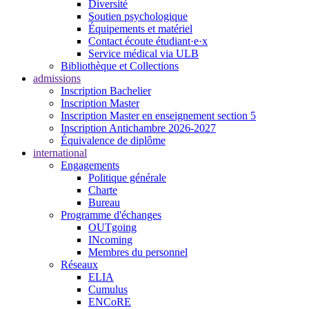
Diversité
Soutien psychologique
Équipements et matériel
Contact écoute étudiant·e·x
Service médical via ULB
Bibliothèque et Collections
admissions
Inscription Bachelier
Inscription Master
Inscription Master en enseignement section 5
Inscription Antichambre 2026-2027
Équivalence de diplôme
international
Engagements
Politique générale
Charte
Bureau
Programme d'échanges
OUTgoing
INcoming
Membres du personnel
Réseaux
ELIA
Cumulus
ENCoRE