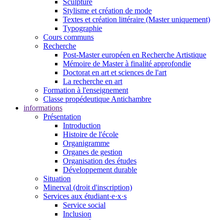
Sculpture
Stylisme et création de mode
Textes et création littéraire (Master uniquement)
Typographie
Cours communs
Recherche
Post-Master européen en Recherche Artistique
Mémoire de Master à finalité approfondie
Doctorat en art et sciences de l'art
La recherche en art
Formation à l'enseignement
Classe propédeutique Antichambre
informations
Présentation
Introduction
Histoire de l'école
Organigramme
Organes de gestion
Organisation des études
Développement durable
Situation
Minerval (droit d'inscription)
Services aux étudiant·e·x·s
Service social
Inclusion