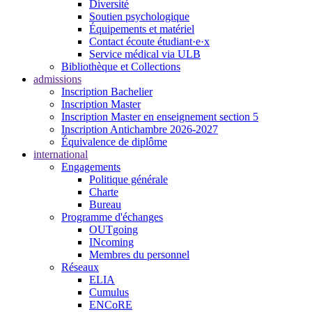
Diversité
Soutien psychologique
Équipements et matériel
Contact écoute étudiant·e·x
Service médical via ULB
Bibliothèque et Collections
admissions
Inscription Bachelier
Inscription Master
Inscription Master en enseignement section 5
Inscription Antichambre 2026-2027
Équivalence de diplôme
international
Engagements
Politique générale
Charte
Bureau
Programme d'échanges
OUTgoing
INcoming
Membres du personnel
Réseaux
ELIA
Cumulus
ENCoRE