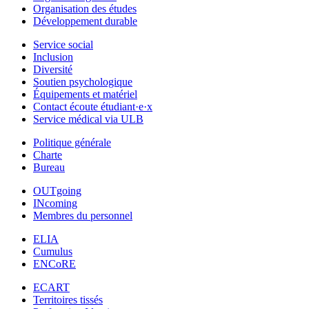
Organisation des études
Développement durable
Service social
Inclusion
Diversité
Soutien psychologique
Équipements et matériel
Contact écoute étudiant·e·x
Service médical via ULB
Politique générale
Charte
Bureau
OUTgoing
INcoming
Membres du personnel
ELIA
Cumulus
ENCoRE
ECART
Territoires tissés