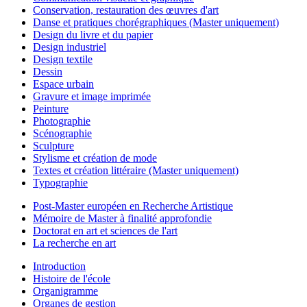
Conservation, restauration des œuvres d'art
Danse et pratiques chorégraphiques (Master uniquement)
Design du livre et du papier
Design industriel
Design textile
Dessin
Espace urbain
Gravure et image imprimée
Peinture
Photographie
Scénographie
Sculpture
Stylisme et création de mode
Textes et création littéraire (Master uniquement)
Typographie
Post-Master européen en Recherche Artistique
Mémoire de Master à finalité approfondie
Doctorat en art et sciences de l'art
La recherche en art
Introduction
Histoire de l'école
Organigramme
Organes de gestion