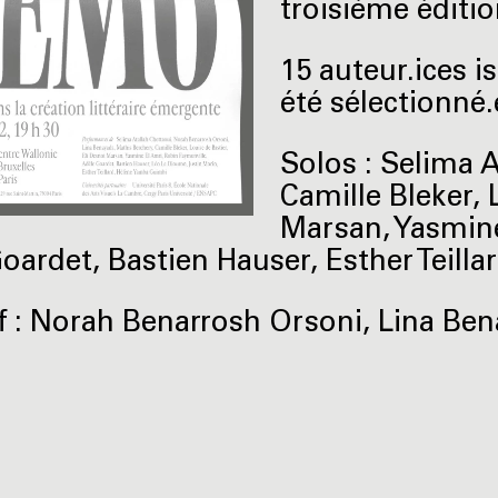
troisième éditi
15 auteur.ices i
été sélectionné.
Solos : Selima A
Camille Bleker, 
Marsan, Yasmine
oardet, Bastien Hauser, Esther Teill
if : Norah Benarrosh Orsoni, Lina Be