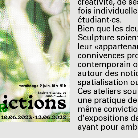
créativité, de s
fois individuell
étudiant·es.
Bien que les de
Sculpture soient
leur «appartena
connivences pro
contemporain op
autour des noti
spatialisation o
Ces ateliers so
une pratique de
même convictio
d’expositions d
ayant pour ambit