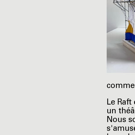
comme d
Le Raft
un théâ
Nous so
s'amuse