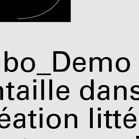
abo_Demo 
taille dans
éation litté