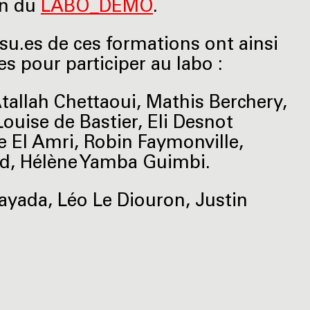
on du
LABO_DÉMO
.
ssu.es de ces formations ont ainsi
es pour participer au labo :
tallah Chettaoui, Mathis Berchery,
Louise de Bastier, Eli Desnot
 El Amri, Robin Faymonville,
ard, Hélène Yamba Guimbi.
nayada, Léo Le Diouron, Justin