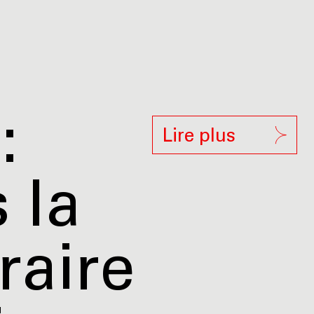
:
Lire plus
 la
raire