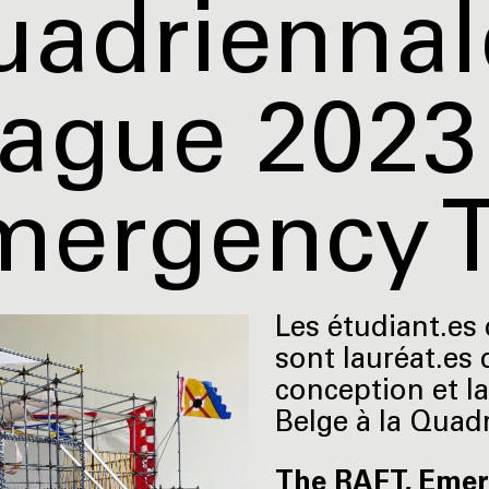
uadriennal
rague 2023
mergency T
Les étudiant.es 
sont lauréat.es 
conception et la
Belge à la Quad
The RAFT, Emer