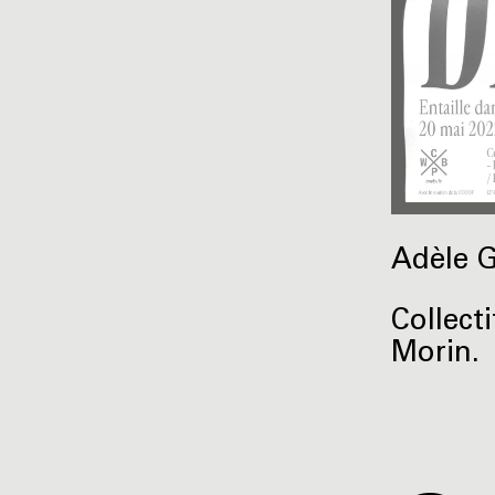
Adèle G
Collect
Morin.